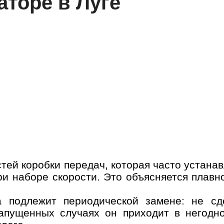
аторе в Луге
тей коробки передач, которая часто устана
ри наборе скорости. Это объясняется плавн
а подлежит периодической замене: не с
апущенных случаях он приходит в негодно