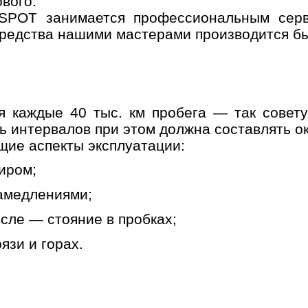
вого.
 SPOT занимается профессиональным серв
редства нашими мастерами производится бы
я каждые 40 тыс. км пробега — так совет
Он
ь интервалов при этом должна составлять ок
щие аспекты эксплуатации:
Выбор
Дата и
Контактн
автосервиса
время
данные
иром;
замедлениями;
несколько услуг
сле — стояние в пробках;
язи и горах.
История