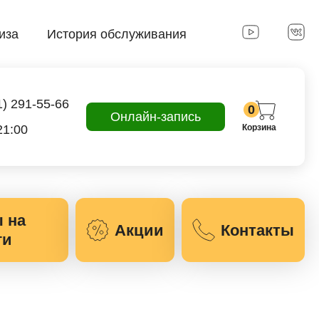
иза
История обслуживания
1) 291-55-66
0
Онлайн-запись
21:00
Корзина
 на
Акции
Контакты
ги