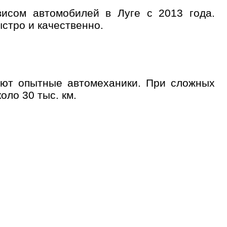
исом автомобилей в Луге с 2013 года.
стро и качественно.
уют опытные автомеханики. При сложных
лайн запись
оло 30 тыс. км.
ые
Успешная
запись
Далее
 обслуживания