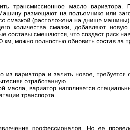
вить трансмиссионное масло вариатора. 
мер телефона
ОК
 Машину размещают на подъемнике или заг
 со смазкой (расположена на днище машины)
щего количества смазки, добавляют новую
е составы смешаются, что создаст риск на
 км, можно полностью обновить состав за т
о из вариатора и залить новое, требуется
ытесняя отработанную.
ой масла, вариатор наполняется специальн
атации транспорта.
ивлечения профессионалов. Но ее провед