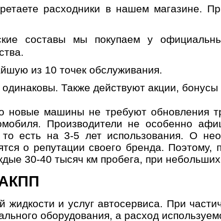
етаете расходники в нашем магазине. Пр
Он
кие составы мы покупаем у официальных
Выбор
Дата и
Контактн
автосервиса
время
данные
ства.
йшую из 10 точек обслуживания.
несколько услуг
 одинаковы. Также действуют акции, бонусы 
то новые машины не требуют обновления т
томобиля. Производители не особенно аф
История
, то есть на 3-5 лет использования. О не
ятся о репутации своего бренда. Поэтому, 
дые 30-40 тысяч км пробега, при небольших
мер телефона
ОК
 АКПП
й жидкости и услуг автосервиса. При част
иального оборудования, а расход используе