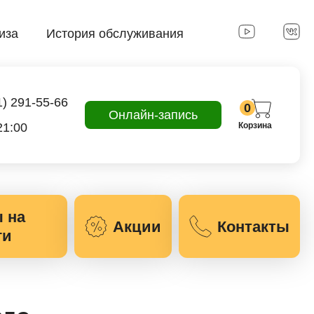
иза
История обслуживания
1) 291-55-66
0
Онлайн-запись
21:00
Корзина
 на
Акции
Контакты
ги