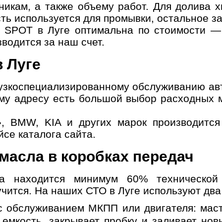
икам, а также объему работ. Для долива х
сть используется для промывки, остальное з
 SPOT в Луге оптимальна по стоимости — 
водится за наш счет.
в Луге
 узкоспециализированному обслуживанию ав
ому адресу есть большой выбор расходных 
, BMW, KIA и других марок производится
се каталога сайта.
масла в коробках передач
ла находится минимум 60% технической 
учится. На наших СТО в Луге используют два
с обслуживанием МКПП или двигателя: маст
емкость, закрывает пробку и заливает нов