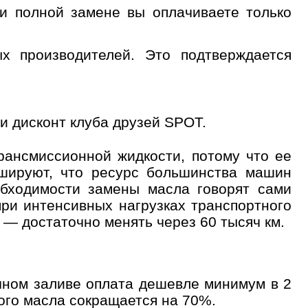
и полной замене вы оплачиваете только
лайн запись
 производителей. Это подтверждается
ые
Успешная
запись
и дисконт клуба друзей SPOT.
рансмиссионной жидкости, потому что ее
Далее
ишируют, что ресурс большинства машин
 обслуживания
обходимости замены масла говорят сами
при интенсивных нагрузках транспортного
 — достаточно менять через 60 тысяч км.
ичном заливе оплата дешевле минимум в 2
мого масла сокращается на 70%.