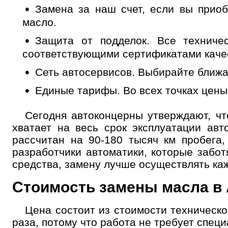
Замена за наш счет,
если вы приобр
масло.
Защита от подделок.
Все техничес
Выбор
услуги
соответствующими сертификатами каче
Сеть автосервисов.
Выбирайте ближа
Выберите одну или 
Единые тарифы.
Во всех точках цены
Сегодня автоконцерны утверждают, ч
хватает на весь срок эксплуатации ав
рассчитан на 90-180 тысяч км пробега
разработчики автоматики, которые забот
средства, замену лучше осуществлять каж
Но
Стоимость замены масла в
Цена состоит из стоимости техническо
раза, потому что работа не требует спец