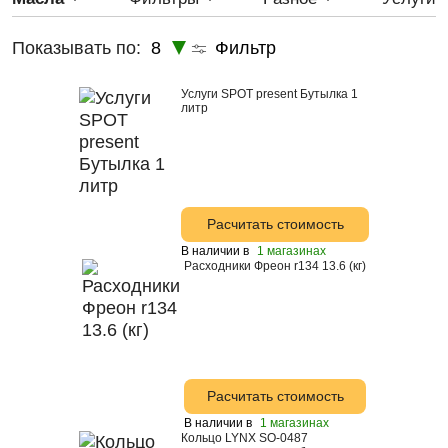
IDEMITSU
5W-20
Показывать по:
8
Фильтр
LYNX
5w-40
MTE
5W-50
Услуги SPOT present Бутылка 1
литр
ROLF
Samson
SPOT
Astrohim
Расчитать стоимость
Лукойл
В наличии в
1 магазинах
Расходники Фреон r134 13.6 (кг)
Castrol
Mann
Fanfaro
Ford
Расчитать стоимость
GM
В наличии в
1 магазинах
Honda
Кольцо LYNX SO-0487