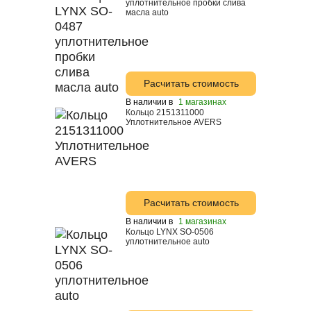
уплотнительное пробки слива
Hyundai
масла auto
Liqui Moly
Mazda
Toyota
Расчитать стоимость
Mitsubishi
В наличии в
1 магазинах
Кольцо 2151311000
Уплотнительное AVERS
Mobil
Motul
Nissan
Shell
Расчитать стоимость
Suprotec
В наличии в
1 магазинах
Кольцо LYNX SO-0506
Total
уплотнительное auto
ZIC