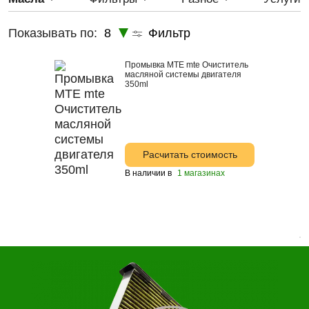
IDEMITSU
5W-20
Показывать по:
8
Фильтр
LYNX
5w-40
MTE
5W-50
Промывка MTE mte Очиститель
масляной системы двигателя
ROLF
350ml
Samson
SPOT
Astrohim
Расчитать стоимость
Лукойл
В наличии в
1 магазинах
Castrol
Mann
Fanfaro
Ford
GM
Honda