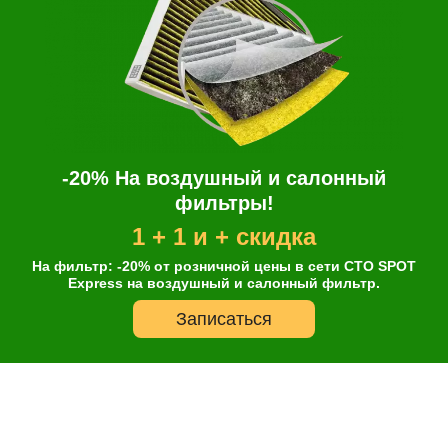
Hyundai
Liqui Moly
Mazda
Toyota
Mitsubishi
-20% На воздушный и салонный
Mobil
фильтры!
Motul
1 + 1 и + скидка
Nissan
На фильтр: -20% от розничной цены в сети СТО SPOT
Shell
Express на воздушный и салонный фильтр.
Suprotec
Записаться
Total
ZIC