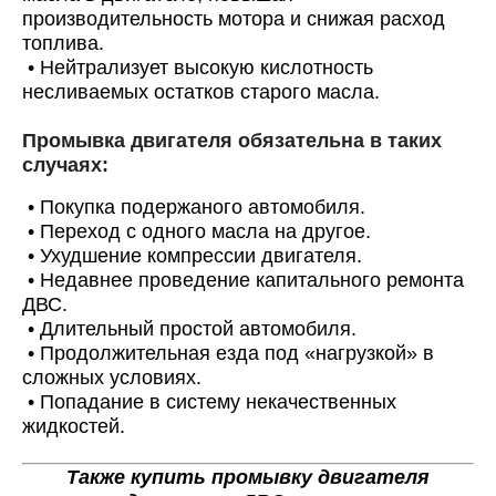
производительность мотора и снижая расход
топлива.
•
Нейтрализует высокую кислотность
Онлайн запись
несливаемых остатков старого масла.
Выберите одну или несколько услуг
История обслуживания
Промывка двигателя обязательна в таких
случаях:
Номер телефона
•
Покупка подержаного автомобиля.
•
Переход с одного масла на другое.
Далее
ОК
•
Ухудшение компрессии двигателя.
•
Недавнее проведение капитального ремонта
ДВС.
•
Длительный простой автомобиля.
•
Продолжительная езда под «нагрузкой» в
сложных условиях.
•
Попадание в систему некачественных
жидкостей.
Также купить промывку двигателя